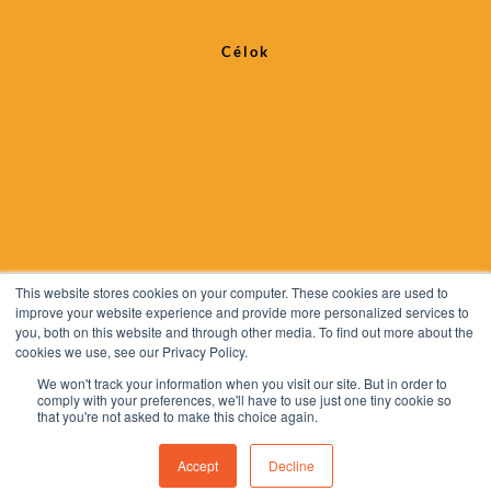
Célok
This website stores cookies on your computer. These cookies are used to
improve your website experience and provide more personalized services to
you, both on this website and through other media. To find out more about the
cookies we use, see our Privacy Policy.
Impresszum
We won't track your information when you visit our site. But in order to
comply with your preferences, we'll have to use just one tiny cookie so
Menedzsment Megoldások KFT.
that you're not asked to make this choice again.
Adatvédelmi nyilatkozat
Accept
Decline
Adatvédelem teljes