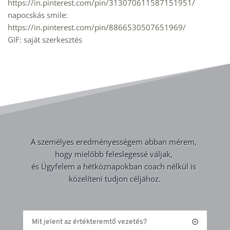
https://in.pinterest.com/pin/313070611587151951/
napocskás smile: 
https://in.pinterest.com/pin/8866530507651969/  
GIF: saját szerkesztés 
A személyes eredményességem abban mérem, 
hogy mielőbb feleslegessé váljak, 
és Ügyfelem a hétköznapokban coach nélkül is 
közelíteni tudjon céljához.
Mit jelent az értékteremtő vezetés?