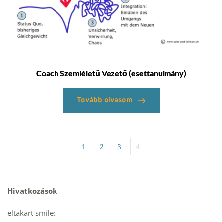
Coach Szemléletű Vezető (esettanulmány)
Tovább olvasom
1
2
3
4
Hivatkozások 
eltakart smile: 