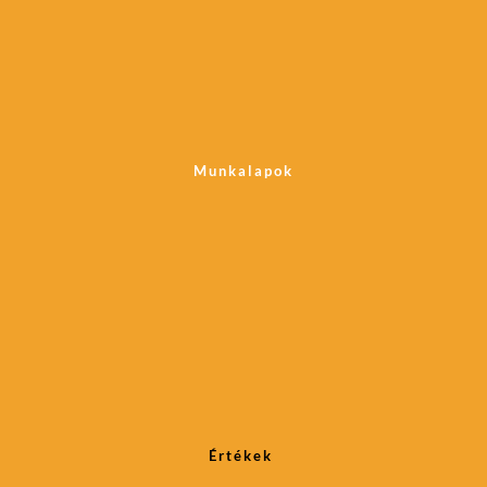
vállalkozásodra, működésedre vagy 
megszakítására.
valami egészen másra. 
Munkalapok
Értékek 