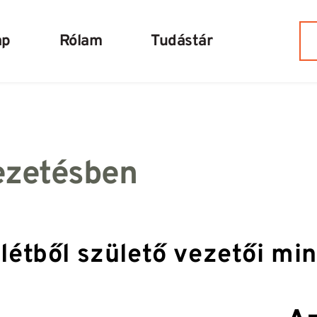
ap
Rólam
Tudástár
ezetésben
létből születő vezetői mi