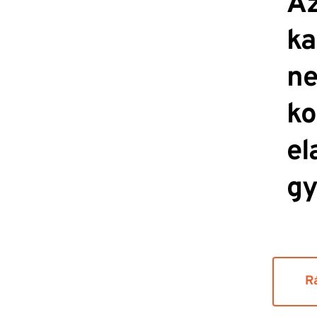
Az
ka
ne
ko
el
gy
R