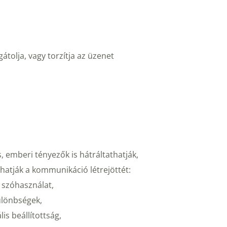
átolja, vagy torzítja az üzenet 
 emberi tényezők is hátráltathatják, 
hatják a kommunikáció létrejöttét:
 szóhasználat,
ülönbségek, 
lis beállítottság,