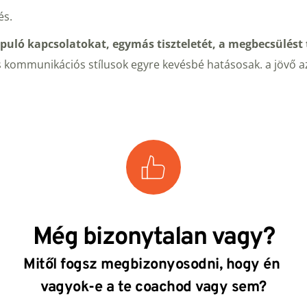
és.
puló kapcsolatokat, egymás tiszteletét, a megbecsülést t
s kommunikációs stílusok egyre kevésbé hatásosak. a jövő 
Még bizonytalan vagy?
Mitől fogsz megbizonyosodni, hogy én 
vagyok-e a te coachod vagy sem?