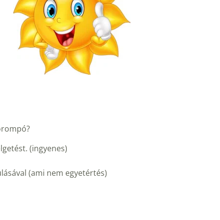
sorompó?
lgetést. (ingyenes)
lásával (ami nem egyetértés)