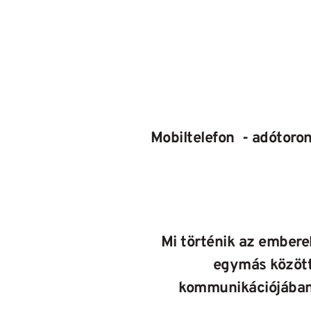
Mobiltelefon  - adótoro
Mi történik az emberek
egymás közötti
kommunikációjába