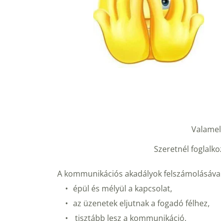
Valamel
Szeretnél foglalko
A kommunikációs akadályok felszámolásával 
épül és mélyül a kapcsolat,
az üzenetek eljutnak a fogadó félhez,
 tisztább lesz a kommunikáció,