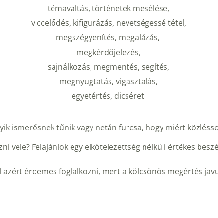
témaváltás, történetek mesélése,
 viccelődés, kifigurázás, nevetségessé tétel, 
megszégyenítés, megalázás, 
megkérdőjelezés,
sajnálkozás, megmentés, segítés,
megnyugtatás, vigasztalás,
egyetértés, dicséret.
yik ismerősnek tűnik vagy netán furcsa, hogy miért közlés
zni vele? Felajánlok egy elkötelezettség nélküli értékes beszé
azért érdemes foglalkozni, mert a kölcsönös megértés javu