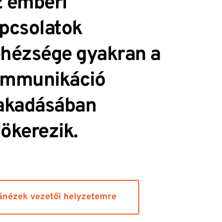
 emberi 
pcsolatok 
hézsége gyakran a 
mmunikáció 
akadásában 
ökerezik.
ánézek vezetői helyzetemre