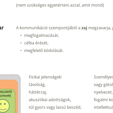
(nem szükséges egyetérteni azzal, amit mond)
ar
A kommunikáció szempontjából a 
zaj
 megzavarja, g
megfogalmazását,
célba érését,
megfelelő kódolását.
Fizikai jelenségek:
Személyes,
távolság,
vagy gátol
háttérzaj,
nyelvezet,
akusztikai adottságok,
fogalmi k
túl gyors vagy lassú beszéd, 
intellektuá